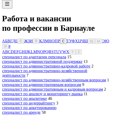
Работа и вакансии
по профессии в Барнауле
А
Б
В
Г
Д
Е
Ж
З
И
К
Л
М
Н
О
П
Р
Т
У
Ф
Х
Ц
Ч
Ш
Э
Ю
Ё
Й
С
Щ
Ы
#
Я
A
B
C
D
E
F
G
H
I
J
K
L
M
N
O
P
Q
R
S
T
U
V
W
X
Y
Z
специалист по адаптации персонала
15
специалист по административной поддержке
13
специалист по административно-кадровой работе
2
специалист по административно-хозяйственной
деятельности
7
специалист по административно-хозяйственным вопросам
1
специалист по административным вопросам
9
специалист по административным и кадровым вопросам
2
специалист по анализу и мониторингу рынка
11
специалист по аналитике
46
специалист по андеррайтингу
3
специалист по анкетированию
специалист по аренде
58