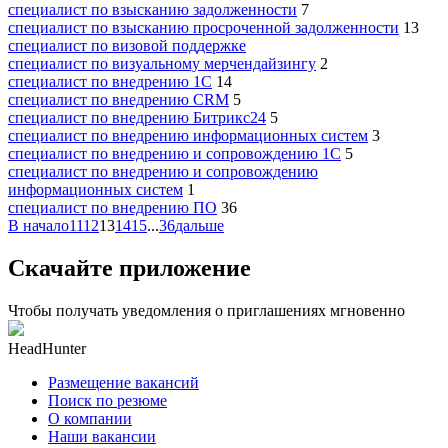
специалист по взысканию задолженности
7
специалист по взысканию просроченной задолженности
13
специалист по визовой поддержке
специалист по визуальному мерчендайзингу
2
специалист по внедрению 1С
14
специалист по внедрению CRM
5
специалист по внедрению Битрикс24
5
специалист по внедрению информационных систем
3
специалист по внедрению и сопровождению 1С
5
специалист по внедрению и сопровождению
информационных систем
1
специалист по внедрению ПО
36
В начало
11
12
13
14
15
...
36
дальше
Скачайте приложение
Чтобы получать уведомления о приглашениях мгновенно
HeadHunter
Размещение вакансий
Поиск по резюме
О компании
Наши вакансии