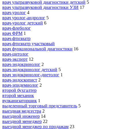
врач ультразвуковой диагностики детский
5
врач ультразвуковой диагностики УЗИ
17
врач-уролог
4
врач уролог-андролог
5
врач-уролог детский
6
врач-флеболог
врач ФРМ
1
врач-фтизиатр
врач-фтизиатр участковый
врач функциональной диагностики
16
врач-цитолог
врач-эксперт
12
врач-эндокринолог
2
врач-эндокринолог детский
5
врач эндокринолог-диетолог
1
врач-эндоскопист
2
врач-эпидемиолог
2
второй бухгалтер
второй механик
вулканизаторщик
1
выделенный торговый представитель
5
выездная медсестра
2
выездной инженер
14
выездной менеджер
22
выездной менеджер по продажам
23