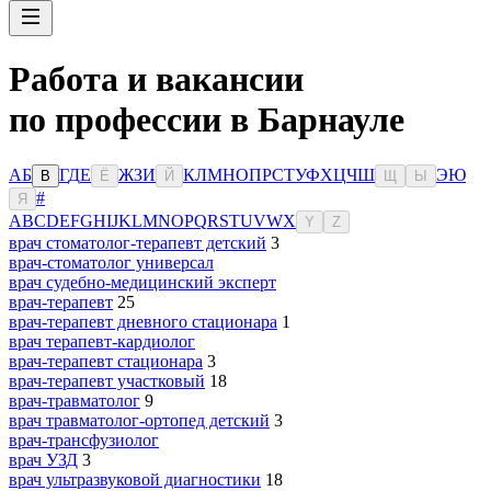
Работа и вакансии
по профессии в Барнауле
А
Б
Г
Д
Е
Ж
З
И
К
Л
М
Н
О
П
Р
С
Т
У
Ф
Х
Ц
Ч
Ш
Э
Ю
В
Ё
Й
Щ
Ы
#
Я
A
B
C
D
E
F
G
H
I
J
K
L
M
N
O
P
Q
R
S
T
U
V
W
X
Y
Z
врач стоматолог-терапевт детский
3
врач-стоматолог универсал
врач судебно-медицинский эксперт
врач-терапевт
25
врач-терапевт дневного стационара
1
врач терапевт-кардиолог
врач-терапевт стационара
3
врач-терапевт участковый
18
врач-травматолог
9
врач травматолог-ортопед детский
3
врач-трансфузиолог
врач УЗД
3
врач ультразвуковой диагностики
18