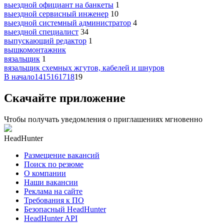
выездной официант на банкеты
1
выездной сервисный инженер
10
выездной системный администратор
4
выездной специалист
34
выпускающий редактор
1
вышкомонтажник
вязальщик
1
вязальщик схемных жгутов, кабелей и шнуров
В начало
14
15
16
17
18
19
Скачайте приложение
Чтобы получать уведомления о приглашениях мгновенно
HeadHunter
Размещение вакансий
Поиск по резюме
О компании
Наши вакансии
Реклама на сайте
Требования к ПО
Безопасный HeadHunter
HeadHunter API