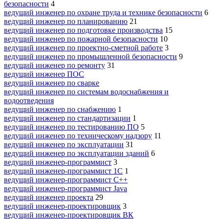
безопасности
4
ведущий инженер по охране труда и технике безопасности
6
ведущий инженер по планированию
21
ведущий инженер по подготовке производства
15
ведущий инженер по пожарной безопасности
10
ведущий инженер по проектно-сметной работе
3
ведущий инженер по промышленной безопасности
9
ведущий инженер по ремонту
31
ведущий инженер ПОС
ведущий инженер по сварке
ведущий инженер по системам водоснабжения и
водоотведения
ведущий инженер по снабжению
1
ведущий инженер по стандартизации
1
ведущий инженер по тестированию ПО
5
ведущий инженер по техническому надзору
11
ведущий инженер по эксплуатации
31
ведущий инженер по эксплуатации зданий
6
ведущий инженер-программист
3
ведущий инженер-программист 1С
1
ведущий инженер-программист C++
ведущий инженер-программист Java
ведущий инженер проекта
29
ведущий инженер-проектировщик
3
ведущий инженер-проектировщик ВК