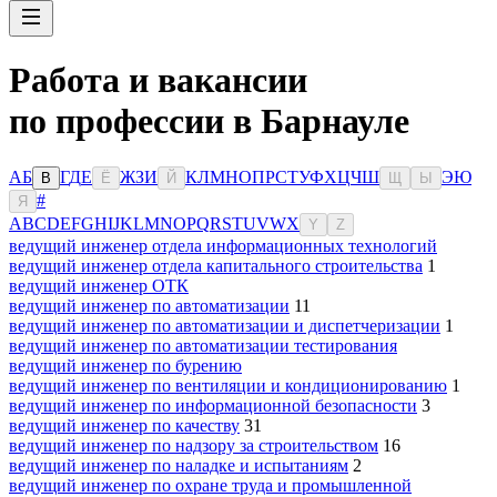
Работа и вакансии
по профессии в Барнауле
А
Б
Г
Д
Е
Ж
З
И
К
Л
М
Н
О
П
Р
С
Т
У
Ф
Х
Ц
Ч
Ш
Э
Ю
В
Ё
Й
Щ
Ы
#
Я
A
B
C
D
E
F
G
H
I
J
K
L
M
N
O
P
Q
R
S
T
U
V
W
X
Y
Z
ведущий инженер отдела информационных технологий
ведущий инженер отдела капитального строительства
1
ведущий инженер ОТК
ведущий инженер по автоматизации
11
ведущий инженер по автоматизации и диспетчеризации
1
ведущий инженер по автоматизации тестирования
ведущий инженер по бурению
ведущий инженер по вентиляции и кондиционированию
1
ведущий инженер по информационной безопасности
3
ведущий инженер по качеству
31
ведущий инженер по надзору за строительством
16
ведущий инженер по наладке и испытаниям
2
ведущий инженер по охране труда и промышленной