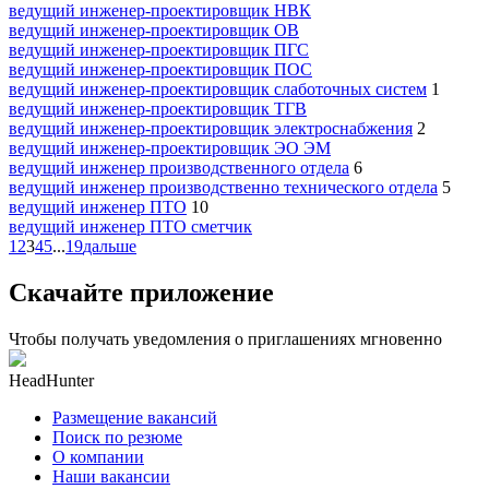
ведущий инженер-проектировщик НВК
ведущий инженер-проектировщик ОВ
ведущий инженер-проектировщик ПГС
ведущий инженер-проектировщик ПОС
ведущий инженер-проектировщик слаботочных систем
1
ведущий инженер-проектировщик ТГВ
ведущий инженер-проектировщик электроснабжения
2
ведущий инженер-проектировщик ЭО ЭМ
ведущий инженер производственного отдела
6
ведущий инженер производственно технического отдела
5
ведущий инженер ПТО
10
ведущий инженер ПТО сметчик
1
2
3
4
5
...
19
дальше
Скачайте приложение
Чтобы получать уведомления о приглашениях мгновенно
HeadHunter
Размещение вакансий
Поиск по резюме
О компании
Наши вакансии